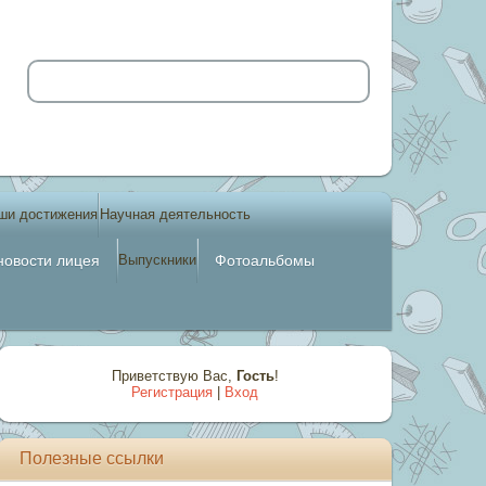
ши достижения
Научная деятельность
новости лицея
Выпускники
Фотоальбомы
Приветствую Вас
,
Гость
!
Регистрация
|
Вход
Полезные ссылки